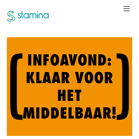
Overslaan
en
naar
de
inhoud
gaan
INFOAVOND:
KLAAR VOOR
HET
MIDDELBAAR!